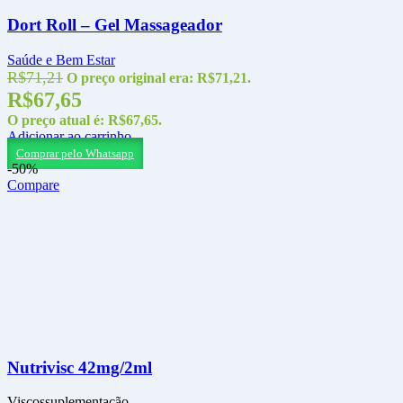
Dort Roll – Gel Massageador
Saúde e Bem Estar
R$
71,21
O preço original era: R$71,21.
R$
67,65
O preço atual é: R$67,65.
Adicionar ao carrinho
Comprar pelo Whatsapp
-50%
Compare
Nutrivisc 42mg/2ml
Viscossuplementação