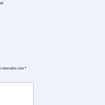
ial
ão marcados com
*