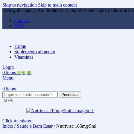
Skip to navigation
Skip to main content
Frete grátis para o Rio de Janeiro e Espirito Santos para pedidos aci
Contato
FAQ
Home
Suplemento alimentar
Vitaminas
Login
0
items
R$
0,00
Menu
0
items
Pesquisar
-50%
Click to enlarge
Início
/
Saúde e Bem Estar
/
Nutrivisc 105mg/5ml