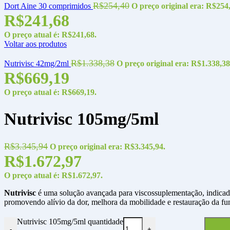
R$
254,40
Dort Aine 30 comprimidos
O preço original era: R$254
R$
241,68
O preço atual é: R$241,68.
Voltar aos produtos
R$
1.338,38
Nutrivisc 42mg/2ml
O preço original era: R$1.338,38
R$
669,19
O preço atual é: R$669,19.
Nutrivisc 105mg/5ml
R$
3.345,94
O preço original era: R$3.345,94.
R$
1.672,97
O preço atual é: R$1.672,97.
Nutrivisc
é uma solução avançada para viscossuplementação, indicada n
promovendo alívio da dor, melhora da mobilidade e restauração da fun
Nutrivisc 105mg/5ml quantidade
-
+