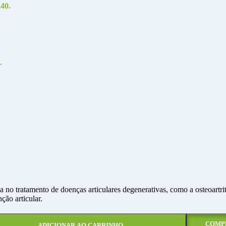
,40.
.
o tratamento de doenças articulares degenerativas, como a osteoartrite
ção articular.
COMP
ADICIONAR AO CARRINHO